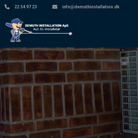
Gå
22 34 97 23
info@demuthinstallation.dk
til
hovedindhold