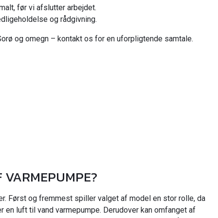
lt, før vi afslutter arbejdet.
vedligeholdelse og rådgivning.
Sorø og omegn – kontakt os for en uforpligtende samtale.
AF VARMEPUMPE?
r. Først og fremmest spiller valget af model en stor rolle, da
ler en luft til vand varmepumpe. Derudover kan omfanget af