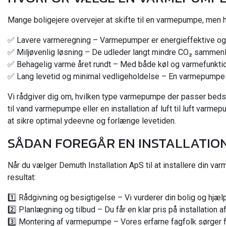
Mange boligejere overvejer at skifte til en varmepumpe, men 
✅ Lavere varmeregning – Varmepumper er energieffektive og 
✅ Miljøvenlig løsning – De udleder langt mindre CO₂ sammenl
✅ Behagelig varme året rundt – Med både køl og varmefunktion
✅ Lang levetid og minimal vedligeholdelse – En varmepumpe 
Vi rådgiver dig om, hvilken type varmepumpe der passer bedst t
til vand varmepumpe eller en installation af luft til luft var
at sikre optimal ydeevne og forlænge levetiden.
SÅDAN FOREGÅR EN INSTALLATIO
Når du vælger Demuth Installation ApS til at installere din va
resultat:
1️⃣ Rådgivning og besigtigelse – Vi vurderer din bolig og hjæ
2️⃣ Planlægning og tilbud – Du får en klar pris på installation
3️⃣ Montering af varmepumpe – Vores erfarne fagfolk sørger for