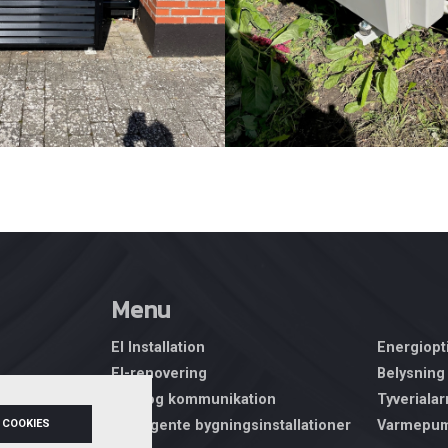
Menu
El Installation
Energiopt
El-renovering
Belysning
Data og kommunikation
Tyveriala
n.dk
 COOKIES
Intelligente bygningsinstallationer
Varmepu