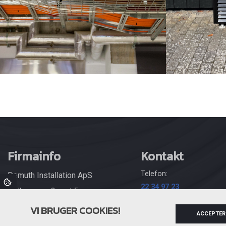
Firmainfo
Kontakt
Telefon:
Demuth Installation ApS
22 34 97 23
Møllevangen 2, port 5,
Email:
4220 Korsør
VI BRUGER COOKIES!
info@demuthinstallatio
ACCEPTER